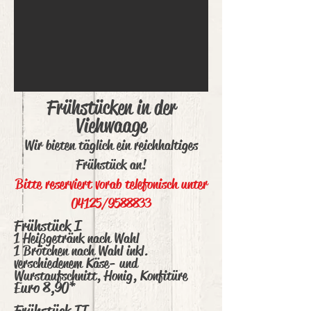
Frühstücken in der
Viehwaage
Wir bieten täglich ein reichhaltiges
Frühstück an!
Bitte reserviert vorab telefonisch unter
04125/9588833
Frühstück I
1 Heißgetränk nach Wahl
1 Brötchen nach Wahl inkl.
verschiedene
m Käse- und
Wurstaufschnitt,
Honig, Konfitüre
Euro 8,90*