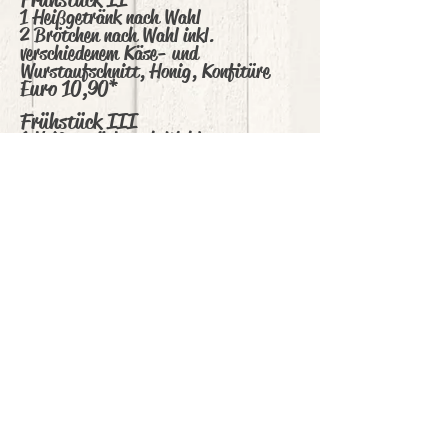
Frühstück II
1 Heißgetränk nach Wahl
2 Brötchen nach Wahl inkl.
verschiedenem Käse- und
Wurstaufschnitt, Honig, Konfitüre
Euro 10,90*
Frühstück III
1 Heißgetränk
nach Wahl
3 Brötchen nach Wahl inkl.
verschiedenem Käse- und
Wurstaufschnitt, Honig, Konfitüre
Euro 12,90*
Extras
gekochtes Ei 1,00
Fleischsalat 1,20
Joghurt 1,50
Mett 1,70
Rührei 2,00
Müsli 2,00
Bacon 2,50
Tomate/Mozzarella 3,50
frisches Obst 4,00
Räucherlachs 4,50
Krabbensalat 4,50