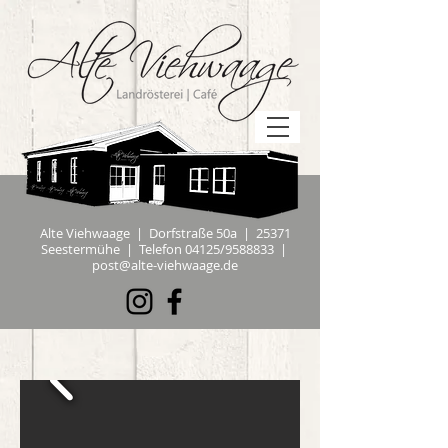
Alte Viehwaage | Dorfstraße 50a | 25371
Seestermühe | Telefon 04125/9588833 |
post@alte-viehwaage.de