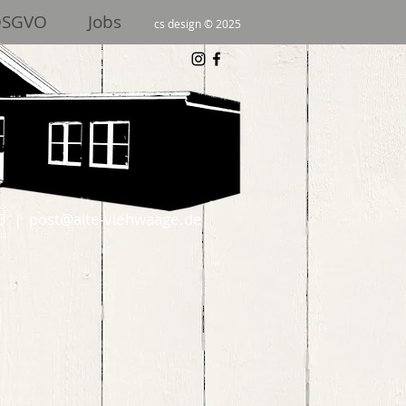
DSGVO
Jobs
cs design © 2025
3 | post@alte-viehwaage.de