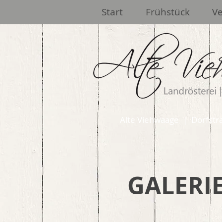
Start
Frühstück
Ve
Alte Viehwaage | Dorfst
GALERI