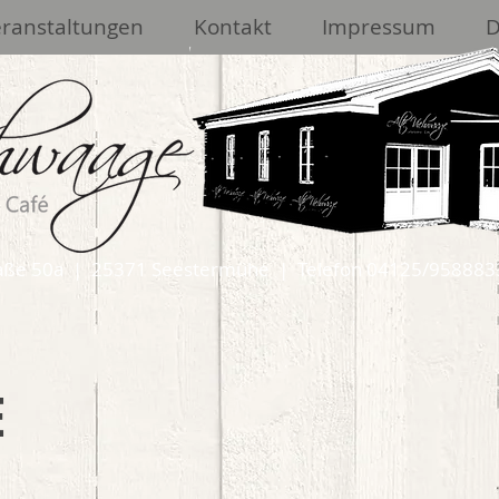
ranstaltungen
Kontakt
Impressum
raße 50a | 25371 Seestermühe | Telefon 04125/958883
E